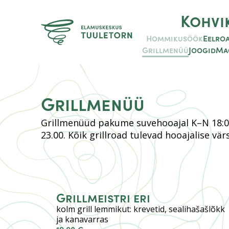
Kohvi
Hommikusöök
Eelro
Grillmenüü
Joogid
Ma
Grillmenüü
Grillmenüüd pakume suvehooajal K–N 18:00
23.00. Kõik grillroad tulevad hooajalise vär
Grillmeistri eri
kolm grill lemmikut: krevetid, sealihašašlõkk
ja kanavarras