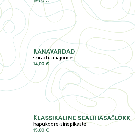
19,00 €
Kanavardad
sriracha majonees
14,00 €
Klassikaline sealihasašlõkk
hapukoore-sinepikaste
15,00 €