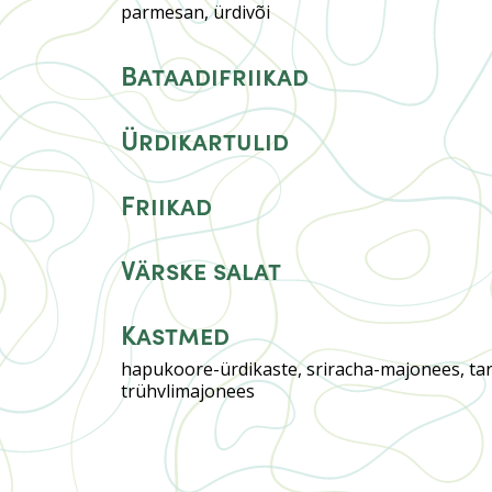
parmesan, ürdivõi
Bataadifriikad
Ürdikartulid
Friikad
Värske salat
Kastmed
hapukoore-ürdikaste, sriracha-majonees, tar
trühvlimajonees