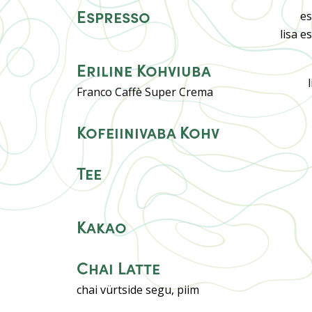
Espresso
e
lisa e
Eriline Kohviuba
Franco Caffè Super Crema
Kofeiinivaba Kohv
Tee
Kakao
Chai Latte
chai vürtside segu, piim