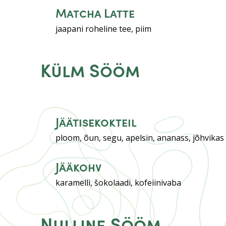
Matcha Latte
jaapani roheline tee, piim
Külm Sööm
Jäätisekokteil
ploom, õun, segu, apelsin, ananass, jõhvikas
Jääkohv
karamelli, šokolaadi, kofeiinivaba
Nulline Sööm