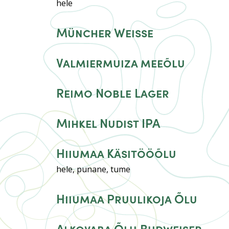
hele
Müncher Weisse
Valmiermuiza meeõlu
Reimo Noble Lager
Mihkel Nudist IPA
Hiiumaa Käsitööõlu
hele, punane, tume
Hiiumaa Pruulikoja Õlu
Alkovaba Õlu Budweiser