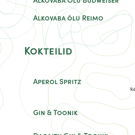
Alkovaba õlu Reimo
Kokteilid
Aperol Spritz
k
Gin & Toonik