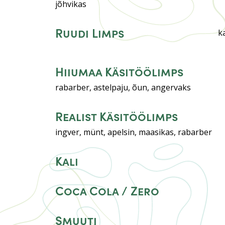
jõhvikas
Ruudi Limps
k
Hiiumaa Käsitöölimps
rabarber, astelpaju, õun, angervaks
Realist Käsitöölimps
ingver, münt, apelsin, maasikas, rabarber
Kali
Coca Cola / Zero
Smuuti