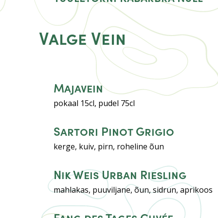
Valge Vein
Majavein
pokaal 15cl, pudel 75cl
Sartori Pinot Grigio
kerge, kuiv, pirn, roheline õun
Nik Weis Urban Riesling
mahlakas, puuviljane, õun, sidrun, aprikoos
Fang des Tages Cuvée