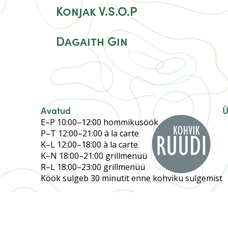
Konjak V.S.O.P
Dagaith Gin
Avatud
Ü
E–P 10:00–12:00 hommikusöök
P–T 12:00–21:00 à la carte
K–L 12:00–18:00 à la carte
K–N 18:00–21:00 grillmenüü
R–L 18:00–23:00 grillmenüü
Köök sulgeb 30 minutit enne kohviku sulgemist