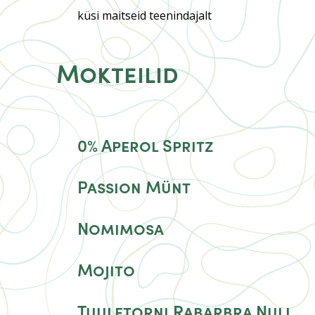
küsi maitseid teenindajalt
Mokteilid
0% Aperol Spritz
Passion Münt
Nomimosa
Mojito
Tuuletorni Rabarbra Null