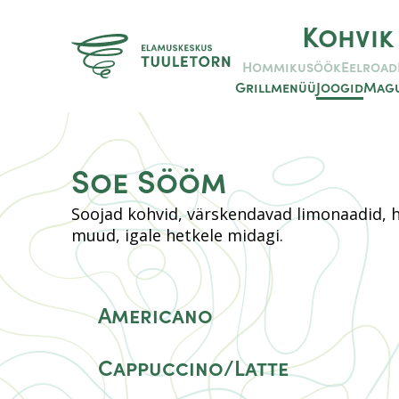
Kohvik
Hommikusöök
Eelroad
Grillmenüü
Joogid
Magu
Soe Sööm
Soojad kohvid, värskendavad limonaadid, he
muud, igale hetkele midagi.
Americano
Cappuccino/Latte