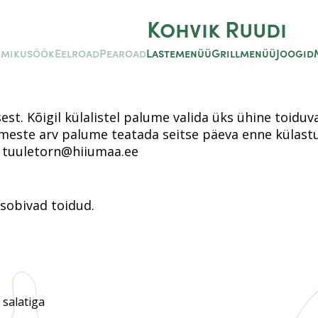
Kohvik Ruudi
mikusöök
Eelroad
Pearoad
Lastemenüü
Grillmenüü
Joogid
 Kõigil külalistel palume valida üks ühine toiduvali
imeste arv palume teatada seitse päeva enne külast
a tuuletorn@hiiumaa.ee
 sobivad toidud.
 salatiga