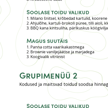
Soolase toidu valikud
Milano šnitsel, krõbedad kartulid, koorene 
Ahjulõhe, kartuli-brokoli püree, tilli aioli, 
BBQ kana kintsuliha, pärlkuskus köögiviljad
Magus suutäis
Panna cotta vaarikakastmega
Brownie vaniljejäätise ja marjadega
Koogivalik vitriinist
Grupimenüü 2
Kodused ja maitsvad toidud soodsa hinnag
Soolase toidu valikud