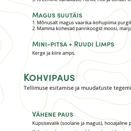
Magus suutäis
Mõnusalt magus vaarika-kohupiima purgi
Mamma kohevad pannkoogid moosi, marjad
Mini-pitsa + Ruudi Limps
Kerge ja kiire amps.
Kohvipaus
Tellimuse esitamise ja muudatuste tegemis
Vähene paus
Küpsisevalik (soolane ja magus), hooajaline 