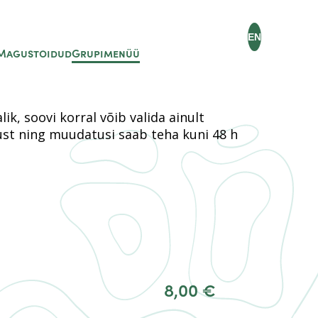
EN
Magustoidud
Grupimenüü
k, soovi korral võib valida ainult
ust ning muudatusi saab teha kuni 48 h
8,00 €