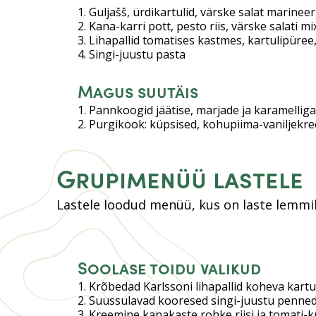
Guljašš, ürdikartulid, värske salat marinee
Kana-karri pott, pesto riis, värske salati m
Lihapallid tomatises kastmes, kartulipüree,
Singi-juustu pasta
Magus suutäis
Pannkoogid jäätise, marjade ja karamelliga
Purgikook: küpsised, kohupiima-vaniljekr
Grupimenüü lastele
Lastele loodud menüü, kus on laste lemmi
Soolase toidu valikud
Krõbedad Karlssoni lihapallid koheva kart
Suussulavad kooresed singi-juustu penned 
Kreemine kanakaste rohke riisi ja tomati-k