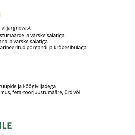
 alljärgnevast:
ustumäärde ja värske salatiga
na ja värske salatiga
rineeritud porgandi ja krõbesibulaga
kruupide ja köögiviljadega
mus, feta-toorjuustumääre, ürdivõi
ile