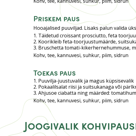
Kohv, tee, kannuvesi, suhkur, piim, sidrun
Priskem paus
Hooajalised puuviljad. Lisaks palun valida üks
Täidetud croissant prosciutto, feta toorju
Koorikleib feta-toorjuustumäärde, suitsuka
Bruschetta tomati-kikerhernehummuse, ma
Kohv, tee, kannuvesi, suhkur, piim, sidrun
Toekas paus
Puuvilja-juustuvalik ja magus küpsisevalik
Pokaalilsalat riisi ja suitsukanaga või pärl
Ahjusoe ciabatta ning määrded: tomatihum
Kohv, tee, kannuvesi, suhkur, piim, sidrun
Joogivalik kohvipaus