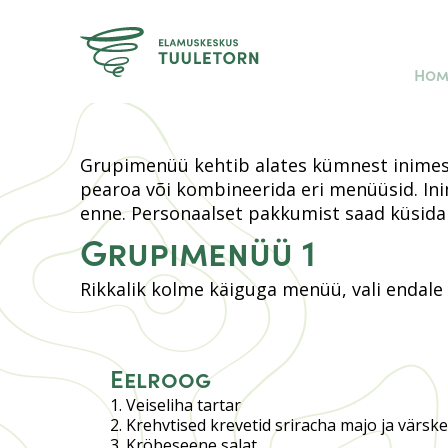
Hom
Grupimenüü kehtib alates kümnest inimesest.
pearoa või kombineerida eri menüüsid. In
enne. Personaalset pakkumist saad küsid
Grupimenüü 1
Rikkalik kolme käiguga menüü, vali endale
Eelroog
Veiseliha tartar
Krehvtised krevetid sriracha majo ja värske
Kröbeseene salat