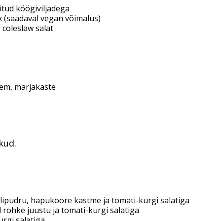
ritud köögiviljadega
ix (saadaval vegan võimalus)
 coleslaw salat
eem, marjakaste
kud.
ulipudru, hapukoore kastme ja tomati-kurgi salatiga
rohke juustu ja tomati-kurgi salatiga
urgi salatiga