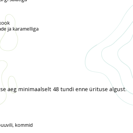
kook
e ja karamelliga
e aeg minimaalselt 48 tundi enne ürituse algust.
puuvili, kommid