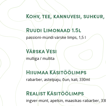
Kohv, tee, kannuvesi, suhkur,
Ruudi Limonaad 1.5l
passioni-mündi värske limps, 1,5 l
Värska Vesi
mulliga / mullita
Hiiumaa Käsitöölimps
rabarber, astelpaju, õun, kali, 330ml
Realist Käsitöölimps
ingver-münt, apelsin, maasikas-rabarber, 33