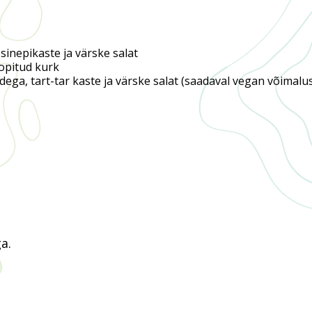
sinepikaste ja värske salat
klopitud kurk
ega, tart-tar kaste ja värske salat (saadaval vegan võimalu
a.