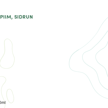
 piim, sidrun
0ml