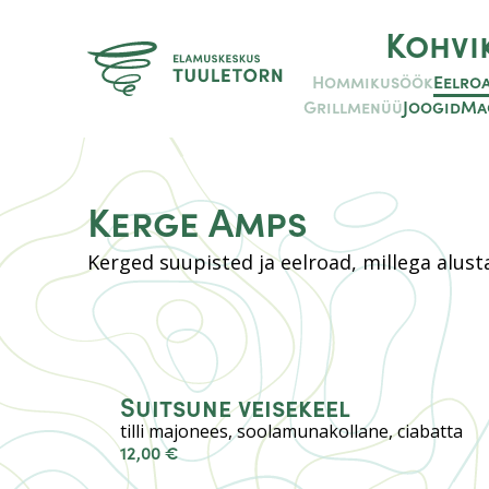
Kohvi
Hommikusöök
Eelro
Grillmenüü
Joogid
Ma
Kerge Amps
Kerged suupisted ja eelroad, millega alust
Suitsune veisekeel
tilli majonees, soolamunakollane, ciabatta
12,00 €